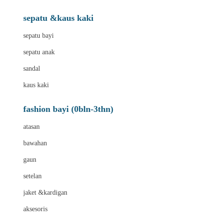
sepatu &kaus kaki
sepatu bayi
sepatu anak
sandal
kaus kaki
fashion bayi (0bln-3thn)
atasan
bawahan
gaun
setelan
jaket &kardigan
aksesoris