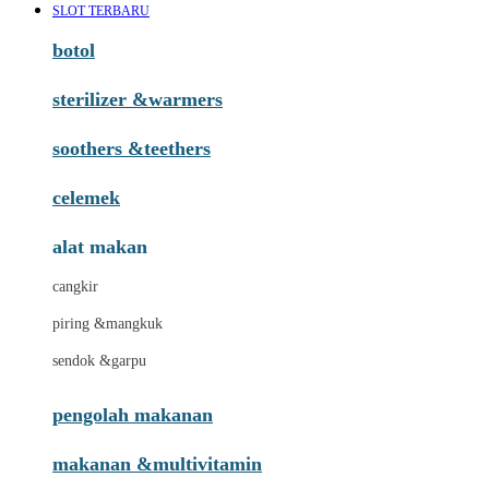
SLOT TERBARU
botol
sterilizer &warmers
soothers &teethers
celemek
alat makan
cangkir
piring &mangkuk
sendok &garpu
pengolah makanan
makanan &multivitamin