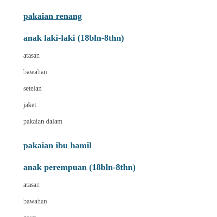
pakaian renang
anak laki-laki (18bln-8thn)
atasan
bawahan
setelan
jaket
pakaian dalam
pakaian ibu hamil
anak perempuan (18bln-8thn)
atasan
bawahan